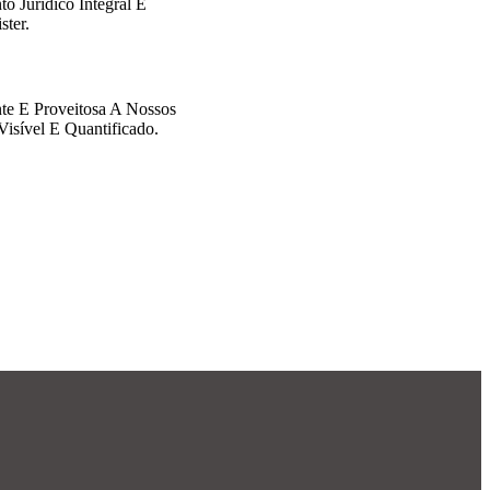
o Jurídico Integral E
ster.
nte E Proveitosa A Nossos
sível E Quantificado.