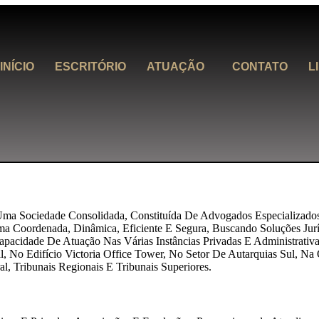
INÍCIO
ESCRITÓRIO
ATUAÇÃO
CONTATO
L
ma Sociedade Consolidada, Constituída De Advogados Especializados
a Coordenada, Dinâmica, Eficiente E Segura, Buscando Soluções Jurí
acidade De Atuação Nas Várias Instâncias Privadas E Administrativ
l, No Edifício Victoria Office Tower, No Setor De Autarquias Sul, N
al, Tribunais Regionais E Tribunais Superiores.