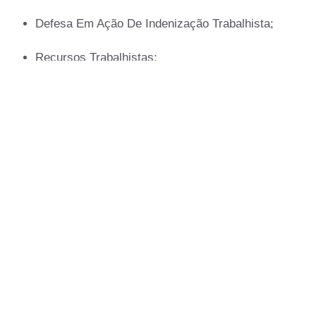
Defesa Em Ação De Indenização Trabalhista;
Recursos Trabalhistas;
Defesa Em Ação Acidentária E Indenizatória;
Elaboração E Revisão De Contrato De Trabalho;
Acompanhamento Em Audiências De Conciliação E I
Julgamento.
OUT