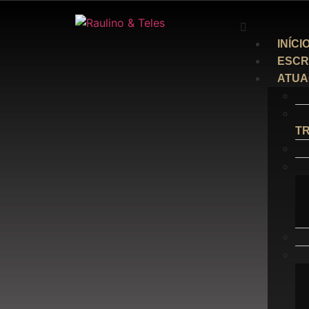
INÍCI
ESCR
ATU
T