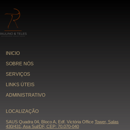
INICIO
SOBRE NÓS
SERVIÇOS
LINKS ÚTEIS
ADMINISTRATIVO
LOCALIZAÇÃO
SAUS Quadra 04, Bloco A, Edf. Victória Office
Tower, Salas
430/431, Asa Sul/DF, CEP: 70.070-040