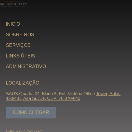
INICIO
SOBRE NÓS
SERVIÇOS
LINKS ÚTEIS
ADMINISTRATIVO
LOCALIZAÇÃO
SAUS Quadra 04, Bloco A, Edf. Victória Office
Tower, Salas
430/431, Asa Sul/DF, CEP: 70.070-040
COMO CHEGAR