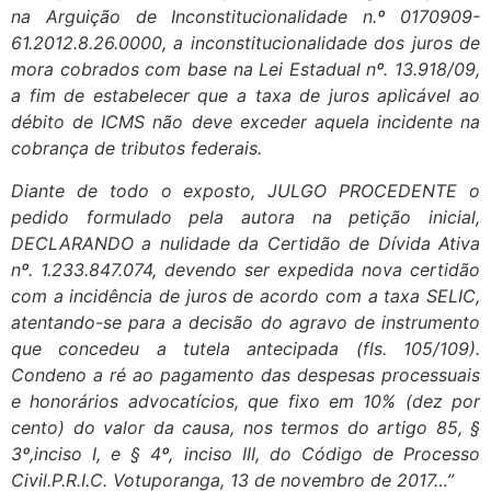
na Arguição de Inconstitucionalidade n.º 0170909-
61.2012.8.26.0000, a inconstitucionalidade dos juros de
mora cobrados com base na Lei Estadual nº. 13.918/09,
a fim de estabelecer que a taxa de juros aplicável ao
débito de ICMS não deve exceder aquela incidente na
cobrança de tributos federais.
Diante de todo o exposto, JULGO PROCEDENTE o
pedido formulado pela autora na petição inicial,
DECLARANDO a nulidade da Certidão de Dívida Ativa
nº. 1.233.847.074, devendo ser expedida nova certidão
com a incidência de juros de acordo com a taxa SELIC,
atentando-se para a decisão do agravo de instrumento
que concedeu a tutela antecipada (fls. 105/109).
Condeno a ré ao pagamento das despesas processuais
e honorários advocatícios, que fixo em 10% (dez por
cento) do valor da causa, nos termos do artigo 85, §
3º,inciso I, e § 4º, inciso III, do Código de Processo
Civil.P.R.I.C. Votuporanga, 13 de novembro de 2017…”