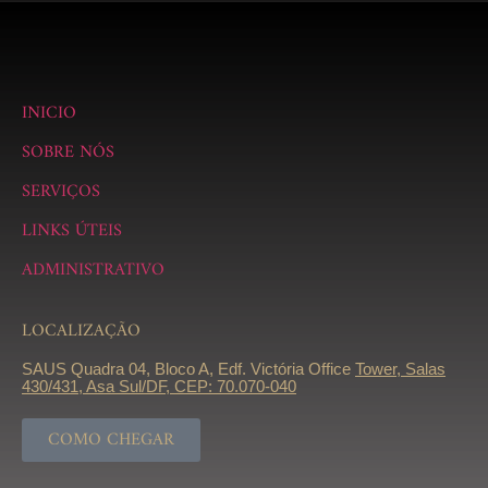
INICIO
SOBRE NÓS
SERVIÇOS
LINKS ÚTEIS
ADMINISTRATIVO
LOCALIZAÇÃO
SAUS Quadra 04, Bloco A, Edf. Victória Office
Tower, Salas
430/431, Asa Sul/DF, CEP: 70.070-040
COMO CHEGAR